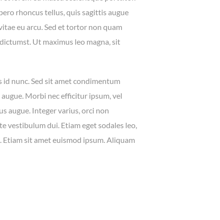
ibero rhoncus tellus, quis sagittis augue
vitae eu arcu. Sed et tortor non quam
 dictumst. Ut maximus leo magna, sit
s id nunc. Sed sit amet condimentum
m augue. Morbi nec efficitur ipsum, vel
cus augue. Integer varius, orci non
ante vestibulum dui. Etiam eget sodales leo,
us. Etiam sit amet euismod ipsum. Aliquam