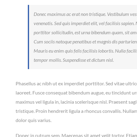
Donec maximus ac erat non tristique. Vestibulum vest
venenatis. Sed quis imperdiet elit, vel facilisis sapien
porttitor sollicitudin, est urna bibendum quam, sit am
Cum sociis natoque penatibus et magnis dis parturien
Mauris eu enim quis felis facilisis lobortis. Nulla facil
tempor mollis. Suspendisse et dictum nisl.
Phasellus ac nibh ut ex imperdiet porttitor. Sed vitae ultr
laoreet. Fusce consequat bibendum augue, eu tincidunt u
maximus vel ligula in, lacinia scelerisque nisl. Praesent sagi
tristique. Proin hendrerit ligula a rhoncus convallis. Nulla
dolor quis varius.
Donec in rutrum sem. Maecenas sit amet velit tortor. Etiam