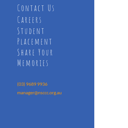
Contact Us
Careers
Student
Placement
Share Your
Memories
(03) 9689 9936
manager@nsccc.org.au