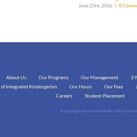
June 23rd, 2016
|
0 Comm
About Us
Our Programs
Our Management
3 
 of integrated Kindergarten
Our Hours
Our Fees
Careers
Student Placement
© Copyright
2026 Norfolk Street Child Care Cen