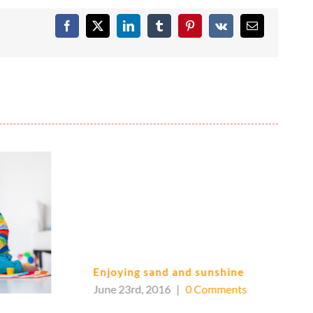
Facebook
X
LinkedIn
Tumblr
Pinterest
Vk
Email
Enjoying sand and sunshine
June 23rd, 2016
|
0 Comments