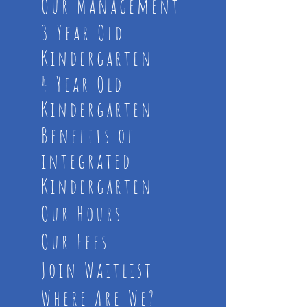
Our Management
3 Year Old
Kindergarten
4 Year Old
Kindergarten
Benefits of
integrated
Kindergarten
Our Hours
Our Fees
Join Waitlist
Where Are We?