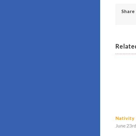
Share 
Relate
Hello world!
Nativity
June 28th, 2017
|
0 Comments
June 23rd