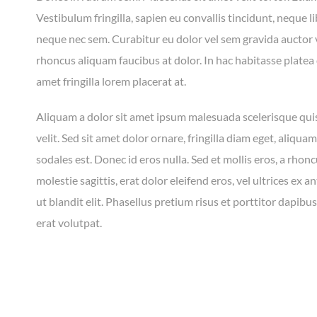
Vestibulum fringilla, sapien eu convallis tincidunt, neque l
neque nec sem. Curabitur eu dolor vel sem gravida auctor 
rhoncus aliquam faucibus at dolor. In hac habitasse platea
amet fringilla lorem placerat at.
Aliquam a dolor sit amet ipsum malesuada scelerisque qui
velit. Sed sit amet dolor ornare, fringilla diam eget, aliqua
sodales est. Donec id eros nulla. Sed et mollis eros, a rhon
molestie sagittis, erat dolor eleifend eros, vel ultrices ex 
ut blandit elit. Phasellus pretium risus et porttitor dapib
erat volutpat.