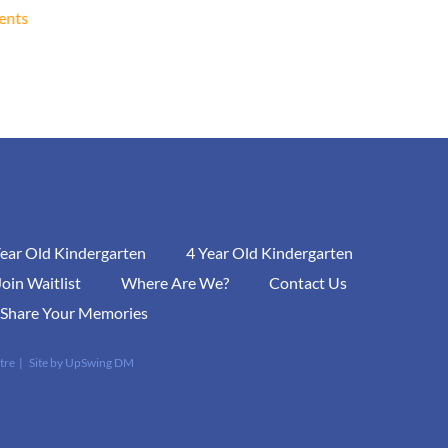
ents
Year Old Kindergarten
4 Year Old Kindergarten
Join Waitlist
Where Are We?
Contact Us
Share Your Memories
tre | Site by
UpSwing DM